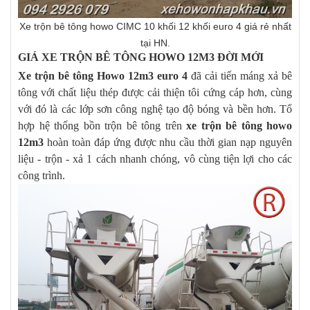
Xe trộn bê tông howo CIMC 10 khối 12 khối euro 4 giá rẻ nhất
tại HN.
GIÁ XE TRỘN BÊ TÔNG HOWO 12M3 ĐỜI MỚI
Xe trộn bê tông Howo 12m3 euro 4
đã cải tiến máng xả bê
tông với chất liệu thép được cải thiện tôi cứng cáp hơn, cùng
với đó là các lớp sơn công nghệ tạo độ bóng và bền hơn. Tổ
hợp hệ thống bồn trộn bê tông trên
xe trộn bê tông howo
12m3
hoàn toàn đáp ứng được nhu cầu thời gian nạp nguyên
liệu - trộn - xả 1 cách nhanh chóng, vô cùng tiện lợi cho các
công trình.