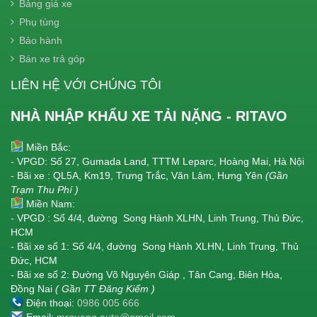
Bảng giá xe
Phụ tùng
Bảo hành
Bán xe trả góp
LIÊN HỆ VỚI CHÚNG TÔI
NHÀ NHẬP KHẨU XE TẢI NẶNG - RITAVO
Miền Bắc:
- VPGD: Số 27, Gumada Land, TTTM Leparc, Hoàng Mai, Hà Nội
- Bãi xe : QL5A, Km19, Trưng Trắc, Văn Lâm, Hưng Yên
(Gần
Trạm Thu Phí )
Miền Nam:
- VPGD : Số 4/4, đường Song Hành XLHN, Linh Trung, Thủ Đức,
HCM
- Bãi xe số 1: Số 4/4, đường Song Hành XLHN, Linh Trung, Thủ
Đức, HCM
- Bãi xe số 2: Đường Võ Nguyên Giáp , Tân Cang, Biên Hòa,
Đồng Nai
( Gần TT Đăng Kiểm )
Điện thoại:
0986 005 666
Email:
mrquang.auto@gmail.com