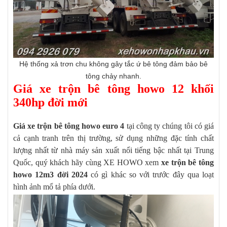
Hệ thống xả trơn chu không gây tắc ứ bê tông đảm bảo bê
tông chảy nhanh.
Giá xe trộn bê tông howo 12 khối
340hp đời mới
Giá xe trộn bê tông howo euro 4
tại công ty chúng tôi có giá
cả cạnh tranh trên thị trường, sử dụng những đặc tính chất
lượng nhất từ nhà máy sản xuất nổi tiếng bậc nhất tại Trung
Quốc, quý khách hãy cùng XE HOWO xem
xe trộn bê tông
howo 12m3 đời 2024
có gì khác so với trước đây qua loạt
hình ảnh mổ tả phía dưới.