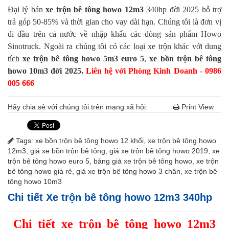
Đại lý bán
xe trộn bê tông howo 12m3
340hp đời 2025 hỗ trợ
trả góp 50-85% và thời gian cho vay dài hạn. Chúng tôi là đơn vị
đi đầu trên cả nước về nhập khẩu các dòng sản phẩm Howo
Sinotruck. Ngoài ra chúng tôi có các loại xe trộn khác với dung
tích
xe trộn bê tông howo 5m3 euro 5
,
xe bồn trộn bê tông
howo 10m3 đời 2025.
Liên hệ với Phòng Kinh Doanh - 0986
005 666
Hãy chia sẻ với chúng tôi trên mạng xã hội:
Print View
Tags:
xe bồn trộn bê tông howo 12 khối
,
xe trộn bê tông howo
12m3
,
giá xe bồn trộn bê tông
,
giá xe trộn bê tông howo 2019
,
xe
trộn bê tông howo euro 5
,
bảng giá xe trộn bê tông howo
,
xe trộn
bê tông howo giá rẻ
,
giá xe trộn bê tông howo 3 chân
,
xe trộn bê
tông howo 10m3
Chi tiết Xe trộn bê tông howo 12m3 340hp
Chi tiết xe trộn bê tông howo 12m3