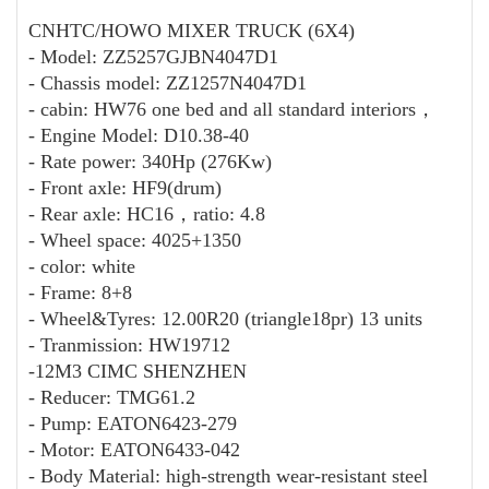
CNHTC/HOWO MIXER TRUCK (6X4)
- Model: ZZ5257GJBN4047D1
- Chassis model: ZZ1257N4047D1
- cabin: HW76 one bed and all standard interiors，
- Engine Model: D10.38-40
- Rate power: 340Hp (276Kw)
- Front axle: HF9(drum)
- Rear axle: HC16，ratio: 4.8
- Wheel space: 4025+1350
- color: white
- Frame: 8+8
- Wheel&Tyres: 12.00R20 (triangle18pr) 13 units
- Tranmission: HW19712
-12M3 CIMC SHENZHEN
- Reducer: TMG61.2
- Pump: EATON6423-279
- Motor: EATON6433-042
- Body Material: high-strength wear-resistant steel