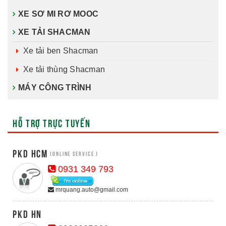
XE SƠ MI RƠ MOOC
XE TẢI SHACMAN
Xe tải ben Shacman
Xe tải thùng Shacman
MÁY CÔNG TRÌNH
HỖ TRỢ TRỰC TUYẾN
PKD HCM
(Online Service )
0931 349 793
mrquang.auto@gmail.com
PKD HN