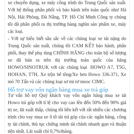
xe chuyên dụng, xe máy công trình do Trung Quốc sản xuất.
Với hệ thống phân phối và bảo hành trên toàn quốc như Hà
Nội, Hải Phòng, Đà Nẵng, TP. Hồ Chí Minh Công ty chúng
tôi đã phân phối ra thị trường hàng nghìn sản phẩm xe, máy
các loại.
- Với sự hiểu biết sâu sắc về các chủng loại xe tải nặng do
Trung Quốc sản xuất, chúng tôi CAM KẾT bảo hành, phân
phối, thay thế phụ tùng CHÍNH HÃNG cho toàn bộ số lượng
xe đã bán ra trên thị trường toàn quốc của hãng
HOWO/SINOTRUK với các chủng loại HOWO A7, T5G,
HOHAN, T7H, Xe trộn bê tông/Xe ben Howo 336-371, Xe
mỏ 70 Tấn và các chủng loại sơ mi rơ mooc CIMC.
Hỗ trợ vay vốn ngân hàng mua xe trả góp
Tư vấn hỗ trợ Quý khách vay vốn ngân hàng mua xe tải
Howo trả góp với tỉ lệ cho vay cao lên đến 50% đến 90% giá
trị xe, lãi xuất thấp, chúng tôi liên kết với rất nhiều các chương
trình cho vay mua xe ô tô tải trả góp của các ngân hàng, công
ty tài chính, thủ tục chứng minh tài chính nhanh gọn và thuận
tiện nhất. Lãi xuất chỉ 0,7%/tháng.