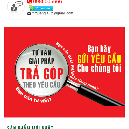
0986005666
mrquang.auto@gmail.com
SẢN PHẨM MỚI NHẤT