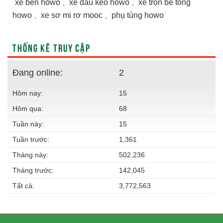
xe ben howo
xe đầu kéo howo
xe trộn bê tông
,
,
howo
xe sơ mi rơ mooc
phụ tùng howo
,
,
THỐNG KÊ TRUY CẬP
Đang online:
2
Hôm nay:
15
Hôm qua:
68
Tuần này:
15
Tuần trước:
1,361
Tháng này:
502,236
Tháng trước:
142,045
Tất cả:
3,772,563