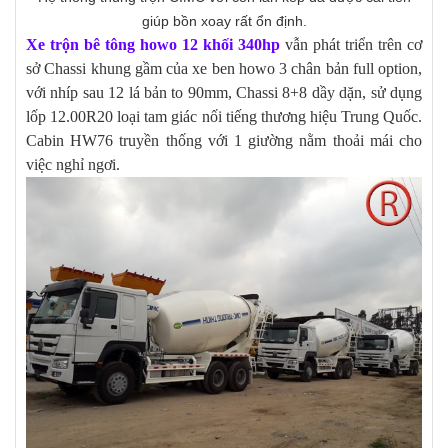
giúp bồn xoay rất ổn định.
Xe trộn bê tông howo 12 khối 340hp
vẫn phát triển trên cơ
sở Chassi khung gầm của xe ben howo 3 chân bản full option,
với nhíp sau 12 lá bản to 90mm, Chassi 8+8 dầy dặn, sử dụng
lốp 12.00R20 loại tam giác nối tiếng thương hiệu Trung Quốc.
Cabin HW76 truyền thống với 1 giường nằm thoải mái cho
việc nghỉ ngơi.