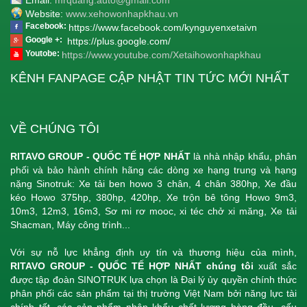
Website:
www.xehowonhapkhau.vn
Facebook:
https://www.facebook.com/kynguyenxetaivn
Google +:
https://plus.google.com/
Youtobe:
https://www.youtube.com/Xetaihowonhapkhau
KÊNH FANPAGE CẬP NHẬT TIN TỨC MỚI NHẤT
VỀ CHÚNG TÔI
RITAVO GROUP - QUỐC TẾ HỢP NHẤT
là nhà nhập khẩu, phân
phối và bảo hành chính hãng các dòng xe hạng trung và hạng
nặng Sinotruk: Xe tải ben howo 3 chân, 4 chân 380hp, Xe đầu
kéo Howo 375hp, 380hp, 420hp, Xe trộn bê tông Howo 9m3,
10m3, 12m3, 16m3, Sơ mi rơ mooc, xi téc chở xi măng, Xe tải
Shacman, Máy công trình...
Với sự nỗ lực khẳng định uy tín và thương hiệu của mình,
RITAVO GROUP - QUỐC TẾ HỢP NHẤT chúng tôi
xuất sắc
được tập đoàn SINOTRUK lựa chọn là Đại lý ủy quyền chính thức
phân phối các sản phẩm tại thị trường Việt Nam bởi năng lực tài
chính tốt, các sản phẩm nhập khẩu chất lượng hàng đầu, cấu