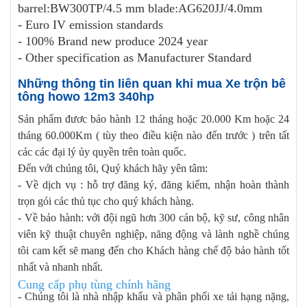
barrel:BW300TP/4.5 mm blade:AG620JJ/4.0mm
- Euro IV emission standards
- 100% Brand new produce 2024 year
- Other specification as Manufacturer Standard
Những thông tin liên quan khi mua Xe trộn bê
tông howo 12m3 340hp
Sản phẩm đươc bảo hành 12 tháng hoặc 20.000 Km hoặc 24
tháng 60.000Km ( tùy theo điều kiện nào đến trước ) trên tất
các các đại lý ủy quyền trên toàn quốc.
Đến với chúng tôi, Quý khách hãy yên tâm:
- Về dịch vụ : hỗ trợ đăng ký, đăng kiểm, nhận hoàn thành
trọn gói các thủ tục cho quý khách hàng.
- Về bảo hành: với đội ngũ hơn 300 cán bộ, kỹ sư, công nhân
viên kỹ thuật chuyên nghiệp, năng động và lành nghề chúng
tôi cam kết sẽ mang đến cho Khách hàng chế độ bảo hành tốt
nhất và nhanh nhất.
Cung cấp phụ tùng chính hãng
- Chúng tôi là nhà nhập khẩu và phân phối xe tải hạng nặng,