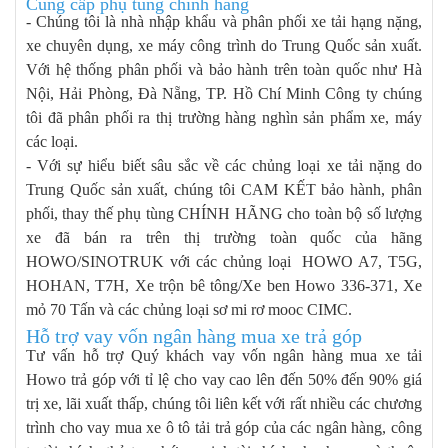
Cung cấp phụ tùng chính hãng
- Chúng tôi là nhà nhập khẩu và phân phối xe tải hạng nặng,
xe chuyên dụng, xe máy công trình do Trung Quốc sản xuất.
Với hệ thống phân phối và bảo hành trên toàn quốc như Hà
Nội, Hải Phòng, Đà Nẵng, TP. Hồ Chí Minh Công ty chúng
tôi đã phân phối ra thị trường hàng nghìn sản phẩm xe, máy
các loại.
- Với sự hiểu biết sâu sắc về các chủng loại xe tải nặng do
Trung Quốc sản xuất, chúng tôi CAM KẾT bảo hành, phân
phối, thay thế phụ tùng CHÍNH HÃNG cho toàn bộ số lượng
xe đã bán ra trên thị trường toàn quốc của hãng
HOWO/SINOTRUK với các chủng loại HOWO A7, T5G,
HOHAN, T7H, Xe trộn bê tông/Xe ben Howo 336-371, Xe
mỏ 70 Tấn và các chủng loại sơ mi rơ mooc CIMC.
Hỗ trợ vay vốn ngân hàng mua xe trả góp
Tư vấn hỗ trợ Quý khách vay vốn ngân hàng mua xe tải
Howo trả góp với tỉ lệ cho vay cao lên đến 50% đến 90% giá
trị xe, lãi xuất thấp, chúng tôi liên kết với rất nhiều các chương
trình cho vay mua xe ô tô tải trả góp của các ngân hàng, công