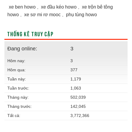
xe ben howo
xe đầu kéo howo
xe trộn bê tông
,
,
howo
xe sơ mi rơ mooc
phụ tùng howo
,
,
THỐNG KÊ TRUY CẬP
Đang online:
3
Hôm nay:
3
Hôm qua:
377
Tuần này:
1,179
Tuần trước:
1,063
Tháng này:
502,039
Tháng trước:
142,045
Tất cả:
3,772,366