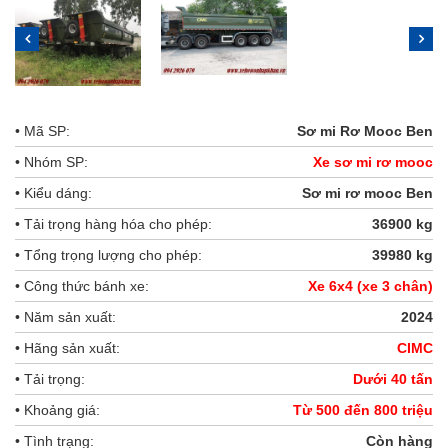
• Mã SP:
Sơ mi Rơ Mooc Ben
• Nhóm SP:
Xe sơ mi rơ mooc
• Kiểu dáng:
Sơ mi rơ mooc Ben
• Tải trọng hàng hóa cho phép:
36900 kg
• Tổng trọng lượng cho phép:
39980 kg
• Công thức bánh xe:
Xe 6x4 (xe 3 chân)
• Năm sản xuất:
2024
• Hãng sản xuất:
CIMC
• Tải trọng:
Dưới 40 tấn
• Khoảng giá:
Từ 500 đến 800 triệu
• Tình trạng:
Còn hàng