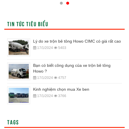
TIN TỨC TIÊU BIỂU
Lý do xe trộn bê tông Howo CIMC có giá rất cao
17/1/2024
5403
Bạn có biết công dụng của xe trộn bê tông
Howo ?
17/1/2024
4757
Kinh nghiệm chọn mua Xe ben
17/1/2024
3766
TAGS