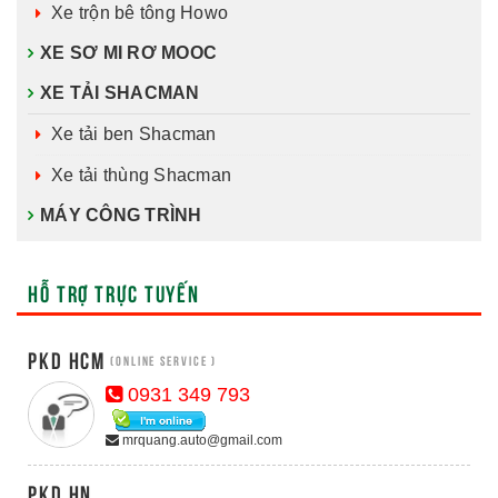
Xe trộn bê tông Howo
XE SƠ MI RƠ MOOC
XE TẢI SHACMAN
Xe tải ben Shacman
Xe tải thùng Shacman
MÁY CÔNG TRÌNH
HỖ TRỢ TRỰC TUYẾN
PKD HCM
(Online Service )
0931 349 793
mrquang.auto@gmail.com
PKD HN