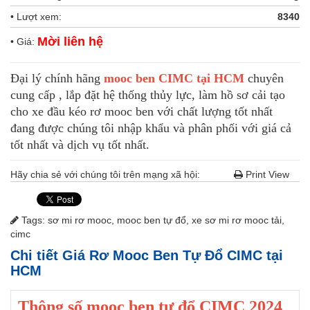
• Lượt xem:
8340
Mời liên hệ
• Giá:
Đại lý chính hãng
mooc ben CIMC tại HCM
chuyên
cung cấp , lắp đặt hệ thống thủy lực, làm hồ sơ cải tạo
cho xe đầu kéo rơ mooc ben với chất lượng tốt nhất
đang được chúng tôi nhập khẩu và phân phối với giá cả
tốt nhất và dịch vụ tốt nhất.
Hãy chia sẻ với chúng tôi trên mạng xã hội:
Print View
Tags:
sơ mi rơ mooc
,
mooc ben tự đổ
,
xe sơ mi rơ mooc tải
,
cimc
Chi tiết Giá Rơ Mooc Ben Tự Đổ CIMC tại
HCM
Thông số mooc ben tự đổ CIMC 2024