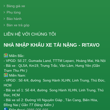
Bảng giá xe
Phụ tùng
Bảo hành
Bán xe trả góp
LIÊN HỆ VỚI CHÚNG TÔI
NHÀ NHẬP KHẨU XE TẢI NẶNG - RITAVO
Miền Bắc:
- VPGD: Số 27, Gumada Land, TTTM Leparc, Hoàng Mai, Hà Nội
- Bãi xe : QL5A, Km19, Trưng Trắc, Văn Lâm, Hưng Yên
(Gần
Trạm Thu Phí )
Miền Nam:
- VPGD : Số 4/4, đường Song Hành XLHN, Linh Trung, Thủ Đức,
HCM
- Bãi xe số 1: Số 4/4, đường Song Hành XLHN, Linh Trung, Thủ
Đức, HCM
- Bãi xe số 2: Đường Võ Nguyên Giáp , Tân Cang, Biên Hòa,
Đồng Nai
( Gần TT Đăng Kiểm )
Điện thoại:
0986 005 666