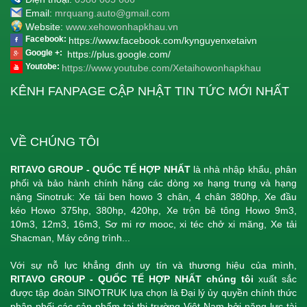
Email:
mrquang.auto@gmail.com
Website:
www.xehowonhapkhau.vn
Facebook:
https://www.facebook.com/kynguyenxetaivn
Google +:
https://plus.google.com/
Youtobe:
https://www.youtube.com/Xetaihowonhapkhau
KÊNH FANPAGE CẬP NHẬT TIN TỨC MỚI NHẤT
VỀ CHÚNG TÔI
RITAVO GROUP - QUỐC TẾ HỢP NHẤT
là nhà nhập khẩu, phân
phối và bảo hành chính hãng các dòng xe hạng trung và hạng
nặng Sinotruk: Xe tải ben howo 3 chân, 4 chân 380hp, Xe đầu
kéo Howo 375hp, 380hp, 420hp, Xe trộn bê tông Howo 9m3,
10m3, 12m3, 16m3, Sơ mi rơ mooc, xi téc chở xi măng, Xe tải
Shacman, Máy công trình...
Với sự nỗ lực khẳng định uy tín và thương hiệu của mình,
RITAVO GROUP - QUỐC TẾ HỢP NHẤT chúng tôi
xuất sắc
được tập đoàn SINOTRUK lựa chọn là Đại lý ủy quyền chính thức
phân phối các sản phẩm tại thị trường Việt Nam bởi năng lực tài