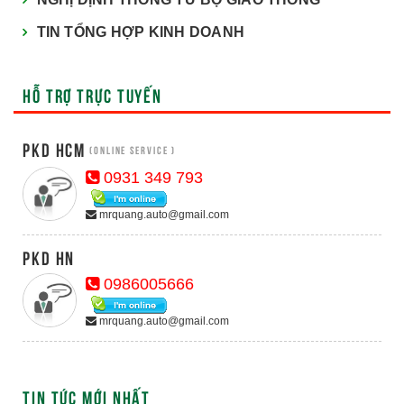
TIN TỔNG HỢP KINH DOANH
HỖ TRỢ TRỰC TUYẾN
PKD HCM
(Online Service )
0931 349 793
mrquang.auto@gmail.com
PKD HN
0986005666
mrquang.auto@gmail.com
TIN TỨC MỚI NHẤT