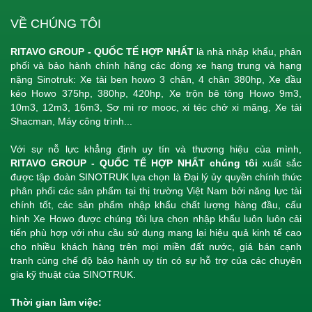
VỀ CHÚNG TÔI
RITAVO GROUP - QUỐC TẾ HỢP NHẤT
là nhà nhập khẩu, phân
phối và bảo hành chính hãng các dòng xe hạng trung và hạng
nặng Sinotruk: Xe tải ben howo 3 chân, 4 chân 380hp, Xe đầu
kéo Howo 375hp, 380hp, 420hp, Xe trộn bê tông Howo 9m3,
10m3, 12m3, 16m3, Sơ mi rơ mooc, xi téc chở xi măng, Xe tải
Shacman, Máy công trình...
Với sự nỗ lực khẳng định uy tín và thương hiệu của mình,
RITAVO GROUP - QUỐC TẾ HỢP NHẤT chúng tôi
xuất sắc
được tập đoàn SINOTRUK lựa chọn là Đại lý ủy quyền chính thức
phân phối các sản phẩm tại thị trường Việt Nam bởi năng lực tài
chính tốt, các sản phẩm nhập khẩu chất lượng hàng đầu, cấu
hình Xe Howo được chúng tôi lựa chọn nhập khẩu luôn luôn cải
tiến phù hợp với nhu cầu sử dụng mang lại hiệu quả kinh tế cao
cho nhiều khách hàng trên mọi miền đất nước, giá bán cạnh
tranh cùng chế độ bảo hành uy tín có sự hỗ trợ của các chuyên
gia kỹ thuật của SINOTRUK.
Thời gian làm việc: