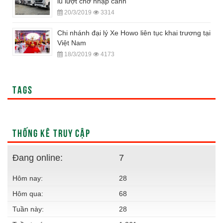
lũ lượt chờ nhập cảnh
20/3/2019
3314
Chi nhánh đại lý Xe Howo liên tục khai trương tại
Việt Nam
18/3/2019
4173
TAGS
THỐNG KÊ TRUY CẬP
Đang online:
7
Hôm nay:
28
Hôm qua:
68
Tuần này:
28