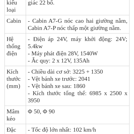
kiểu
giác 22 bố.
loại
Cabin
- Cabin A7-G nóc cao hai giường nằm,
Cabin A7-P nóc thấp một giường nằm.
Hệ
- Điện áp 24V, máy khởi động: 24V;
thống
5.4kw
điện
- Máy phát điện 28V, 1540W
- Ắc quy: 2 x 12V, 135Ah
Kích
- Chiều dài cơ sở: 3225 + 1350
thước
- Vệt bánh xe trước: 2041
(mm)
- Vệt bánh xe sau: 1860
- Kích thước tổng thể: 6985 x 2500 x
3950
Mâm
Φ 50, Φ 90
kéo
Đặc
- Tốc độ lớn nhất: 102 km/h