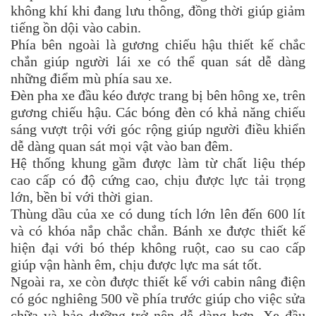
không khí khi đang lưu thông, đồng thời giúp giảm
tiếng ồn dội vào cabin.
Phía bên ngoài là gương chiếu hậu thiết kế chắc
chắn giúp người lái xe có thể quan sát dễ dàng
những điểm mù phía sau xe.
Đèn pha xe đầu kéo được trang bị bên hông xe, trên
gương chiếu hậu. Các bóng đèn có khả năng chiếu
sáng vượt trội với góc rộng giúp người điều khiển
dễ dàng quan sát mọi vật vào ban đêm.
Hệ thống khung gầm được làm từ chất liệu thép
cao cấp có độ cứng cao, chịu được lực tải trọng
lớn, bền bỉ với thời gian.
Thùng dầu của xe có dung tích lớn lên đến 600 lít
và có khóa nắp chắc chắn. Bánh xe được thiết kế
hiện đại với bó thép không ruột, cao su cao cấp
giúp vận hành êm, chịu được lực ma sát tốt.
Ngoài ra, xe còn được thiết kế với cabin nâng điện
có góc nghiêng 500 về phía trước giúp cho việc sửa
chữa và bảo dưỡng trở nên dễ dàng hơn. Xe đầu