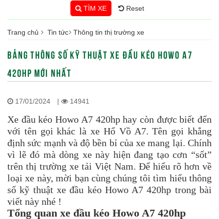
TÌM XE
Reset
Trang chủ
Tin tức
Thông tin thị trường xe
BẢNG THÔNG SỐ KỸ THUẬT XE ĐẦU KÉO HOWO A7
420HP MỚI NHẤT
17/01/2024
|
14941
Xe đầu kéo Howo A7 420hp hay còn được biết đến
với tên gọi khác là xe Hổ Vồ A7. Tên gọi khẳng
định sức mạnh và độ bền bỉ của xe mang lại. Chính
vì lẽ đó mà dòng xe này hiện đang tạo cơn “sốt”
trên thị trường xe tải Việt Nam. Để hiểu rõ hơn về
loại xe này, mời bạn cùng chúng tôi tìm hiểu thông
số kỹ thuật xe đầu kéo Howo A7 420hp trong bài
viết này nhé !
Tổng quan xe đầu kéo Howo A7 420hp