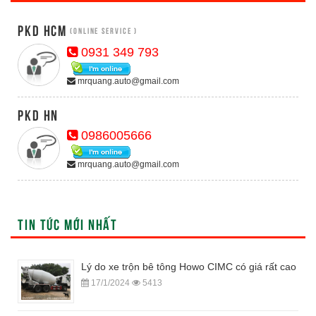
PKD HCM
(Online Service )
0931 349 793
mrquang.auto@gmail.com
PKD HN
0986005666
mrquang.auto@gmail.com
TIN TỨC MỚI NHẤT
Lý do xe trộn bê tông Howo CIMC có giá rất cao
17/1/2024
5413