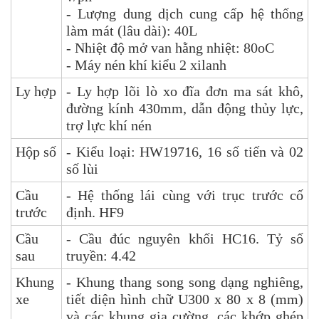
- Lượng dung dịch cung cấp hệ thống
làm mát (lâu dài): 40L
- Nhiệt độ mở van hằng nhiệt: 80oC
- Máy nén khí kiểu 2 xilanh
Ly hợp
- Ly hợp lõi lò xo đĩa đơn ma sát khô,
đường kính 430mm, dẫn động thủy lực,
trợ lực khí nén
Hộp số
- Kiểu loại: HW19716, 16 số tiến và 02
số lùi
Cầu
- Hệ thống lái cùng với trục trước cố
trước
định. HF9
Cầu
- Cầu đúc nguyên khối HC16. Tỷ số
sau
truyền: 4.42
Khung
- Khung thang song song dạng nghiêng,
xe
tiết diện hình chữ U300 x 80 x 8 (mm)
và các khung gia cường, các khớp ghép