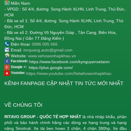
Miền Nam:
- VPGD : Số 4/4, đường Song Hành XLHN, Linh Trung, Thủ Đức,
HCM
- Bãi xe số 1: Số 4/4, đường Song Hành XLHN, Linh Trung, Thủ
Đức, HCM
- Bãi xe số 2: Đường Võ Nguyên Giáp , Tân Cang, Biên Hòa,
Đồng Nai
( Gần TT Đăng Kiểm )
Điện thoại:
0986 005 666
Email:
mrquang.auto@gmail.com
Website:
www.xehowonhapkhau.vn
Facebook:
https://www.facebook.com/kynguyenxetaivn
Google +:
https://plus.google.com/
Youtobe:
https://www.youtube.com/Xetaihowonhapkhau
KÊNH FANPAGE CẬP NHẬT TIN TỨC MỚI NHẤT
VỀ CHÚNG TÔI
RITAVO GROUP - QUỐC TẾ HỢP NHẤT
là nhà nhập khẩu, phân
phối và bảo hành chính hãng các dòng xe hạng trung và hạng
nặng Sinotruk: Xe tải ben howo 3 chân, 4 chân 380hp, Xe đầu