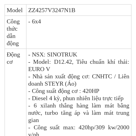
Model
ZZ4257V3247N1B
Công
- 6x4
thức
dẫn
động
Động
- NSX: SINOTRUK
cơ
- Model: D12.42, Tiêu chuẩn khí thải:
EURO V
- Nhà sản xuất động cơ: CNHTC / Liên
doanh STEYR (Áo)
- Công suất động cơ : 420HP
- Diesel 4 kỳ, phun nhiên liệu trực tiếp
- 6 xilanh thẳng hàng làm mát bằng
nước, turbo tăng áp và làm mát trung
gian
- Công suất max: 420hp/309 kw/2000
v/ph