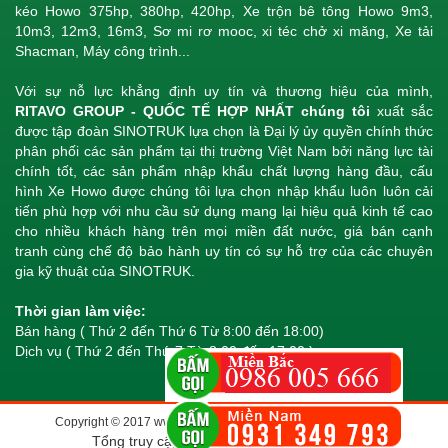
kéo Howo 375hp, 380hp, 420hp, Xe trộn bê tông Howo 9m3,
10m3, 12m3, 16m3, Sơ mi rơ mooc, xi téc chở xi măng, Xe tải
Shacman, Máy công trình...
Với sự nỗ lực khẳng định uy tín và thương hiệu của mình,
RITAVO GROUP - QUỐC TẾ HỢP NHẤT chúng tôi
xuất sắc
được tập đoàn SINOTRUK lựa chọn là Đại lý ủy quyền chính thức
phân phối các sản phẩm tại thị trường Việt Nam bởi năng lực tài
chính tốt, các sản phẩm nhập khẩu chất lượng hàng đầu, cấu
hình Xe Howo được chúng tôi lựa chọn nhập khẩu luôn luôn cải
tiến phù hợp với nhu cầu sử dụng mang lại hiệu quả kinh tế cao
cho nhiều khách hàng trên mọi miền đất nước, giá bán cạnh
tranh cùng chế độ bảo hành uy tín có sự hỗ trợ của các chuyên
gia kỹ thuật của SINOTRUK.
Thời gian làm việc:
Bán hàng ( Thứ 2 đến Thứ 6 Từ 8:00 đến 18:00)
Dịch vụ ( Thứ 2 đến Thứ 7 Từ 8:00 đến 17:00 )
Copyright © 2017 www.howonhapkhau.vn - All rights reserved.
Tổng truy cập: 3,772,576 - Đang online: 7