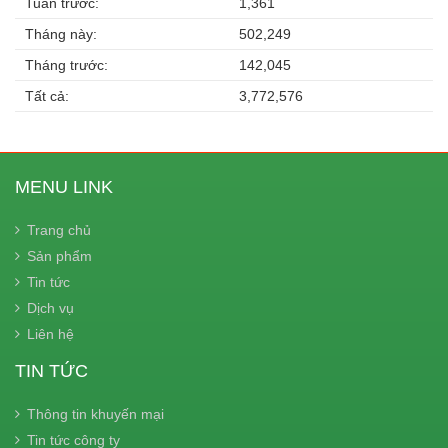
Tuần trước:
1,361
Tháng này:
502,249
Tháng trước:
142,045
Tất cả:
3,772,576
MENU LINK
Trang chủ
Sản phẩm
Tin tức
Dịch vụ
Liên hệ
TIN TỨC
Thông tin khuyến mại
Tin tức công ty